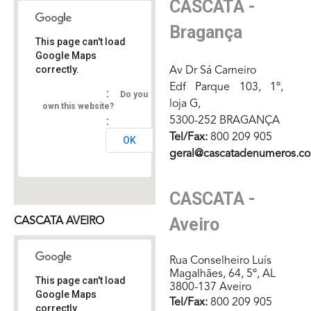
CASCATA -
Bragança
This page can't load
Google Maps
correctly.
Av Dr Sá Carneiro
Edf Parque 103, 1º,
Do you
loja G,
own this website?
5300-252 BRAGANÇA
Tel/Fax:
800 209 905
OK
geral@cascatadenumeros.c
CASCATA -
Aveiro
CASCATA AVEIRO
Rua Conselheiro Luís
Magalhães, 64, 5º, AL
This page can't load
3800-137 Aveiro
Google Maps
Tel/Fax:
800 209 905
correctly.