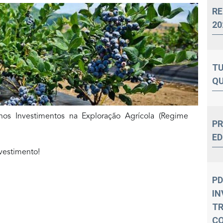
RE
20
TU
QU
nos Investimentos na Exploração Agrícola (Regime
PR
ED
vestimento!
PD
IN
T
C