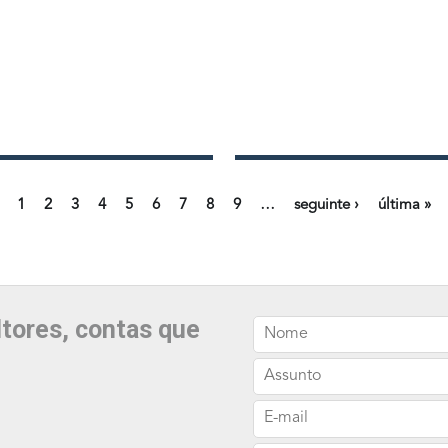
1
2
3
4
5
6
7
8
9
…
seguinte ›
última »
tores, contas que
Nome
Assunto
E-mail